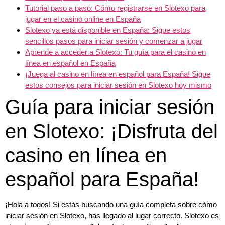
Tutorial paso a paso: Cómo registrarse en Slotexo para
jugar en el casino online en España
Slotexo ya está disponible en España: Sigue estos
sencillos pasos para iniciar sesión y comenzar a jugar
Aprende a acceder a Slotexo: Tu guía para el casino en
línea en español en España
¡Juega al casino en línea en español para España! Sigue
estos consejos para iniciar sesión en Slotexo hoy mismo
Guía para iniciar sesión
en Slotexo: ¡Disfruta del
casino en línea en
español para España!
¡Hola a todos! Si estás buscando una guía completa sobre cómo
iniciar sesión en Slotexo, has llegado al lugar correcto. Slotexo es