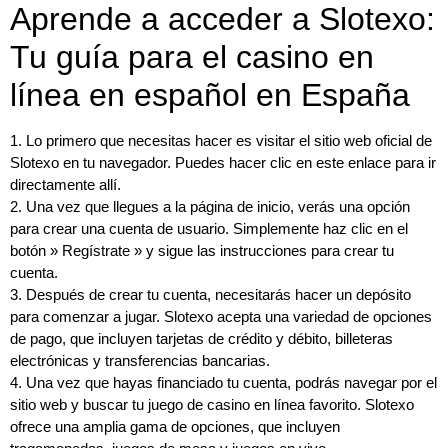
Aprende a acceder a Slotexo:
Tu guía para el casino en
línea en español en España
1. Lo primero que necesitas hacer es visitar el sitio web oficial de
Slotexo en tu navegador. Puedes hacer clic en este enlace para ir
directamente allí.
2. Una vez que llegues a la página de inicio, verás una opción
para crear una cuenta de usuario. Simplemente haz clic en el
botón » Regístrate » y sigue las instrucciones para crear tu
cuenta.
3. Después de crear tu cuenta, necesitarás hacer un depósito
para comenzar a jugar. Slotexo acepta una variedad de opciones
de pago, que incluyen tarjetas de crédito y débito, billeteras
electrónicas y transferencias bancarias.
4. Una vez que hayas financiado tu cuenta, podrás navegar por el
sitio web y buscar tu juego de casino en línea favorito. Slotexo
ofrece una amplia gama de opciones, que incluyen