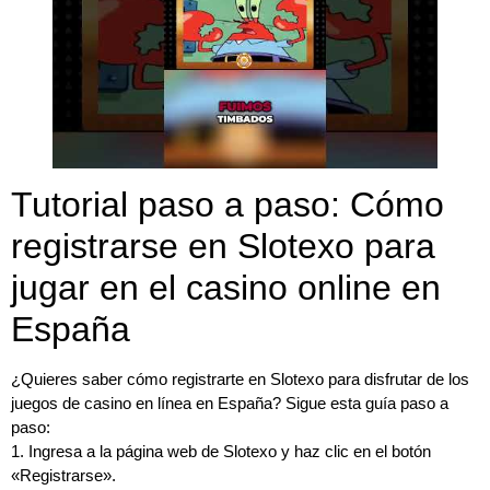
Tutorial paso a paso: Cómo
registrarse en Slotexo para
jugar en el casino online en
España
¿Quieres saber cómo registrarte en Slotexo para disfrutar de los
juegos de casino en línea en España? Sigue esta guía paso a
paso:
1. Ingresa a la página web de Slotexo y haz clic en el botón
«Registrarse».