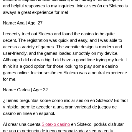
and helpful responses to my inquiries. Iniciar sesión en Slotexo is
always a great experience for me!
Name: Ana | Age: 27
I recently tried out Slotexo and found the casino to be quite
decent. The registration was quick and easy, and I was able to
access a variety of games. The website design is modern and
user-friendly, and the games loaded smoothly on my device.
Although I did not win big, I did have a good time trying my luck. I
think it’s a good option for those looking to play some casino
games online. Iniciar sesión en Slotexo was a neutral experience
for me.
Name: Carlos | Age: 32
¿Tienes preguntas sobre cómo iniciar sesión en Slotexo? Es fácil
y rápido, permite acceder a una gran variedad de juegos de
casino en línea en español.
Al crear una cuenta
Slotexo casino
en Slotexo, podrás disfrutar
de una experiencia de juego personalizada y segura en tu