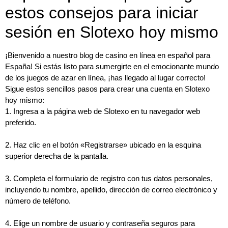
estos consejos para iniciar
sesión en Slotexo hoy mismo
¡Bienvenido a nuestro blog de casino en línea en español para
España! Si estás listo para sumergirte en el emocionante mundo
de los juegos de azar en línea, ¡has llegado al lugar correcto!
Sigue estos sencillos pasos para crear una cuenta en Slotexo
hoy mismo:
1. Ingresa a la página web de Slotexo en tu navegador web
preferido.
2. Haz clic en el botón «Registrarse» ubicado en la esquina
superior derecha de la pantalla.
3. Completa el formulario de registro con tus datos personales,
incluyendo tu nombre, apellido, dirección de correo electrónico y
número de teléfono.
4. Elige un nombre de usuario y contraseña seguros para