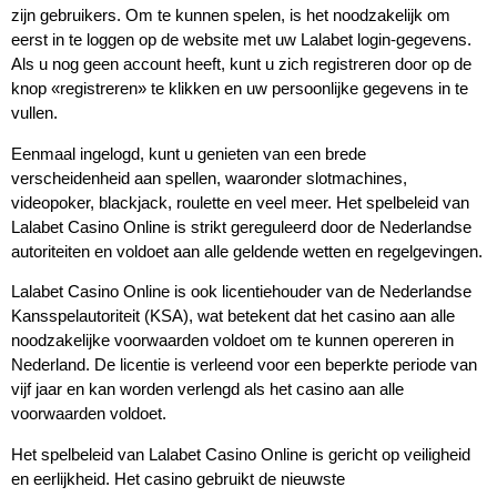
zijn gebruikers. Om te kunnen spelen, is het noodzakelijk om
eerst in te loggen op de website met uw Lalabet login-gegevens.
Als u nog geen account heeft, kunt u zich registreren door op de
knop «registreren» te klikken en uw persoonlijke gegevens in te
vullen.
Eenmaal ingelogd, kunt u genieten van een brede
verscheidenheid aan spellen, waaronder slotmachines,
videopoker, blackjack, roulette en veel meer. Het spelbeleid van
Lalabet Casino Online is strikt gereguleerd door de Nederlandse
autoriteiten en voldoet aan alle geldende wetten en regelgevingen.
Lalabet Casino Online is ook licentiehouder van de Nederlandse
Kansspelautoriteit (KSA), wat betekent dat het casino aan alle
noodzakelijke voorwaarden voldoet om te kunnen opereren in
Nederland. De licentie is verleend voor een beperkte periode van
vijf jaar en kan worden verlengd als het casino aan alle
voorwaarden voldoet.
Het spelbeleid van Lalabet Casino Online is gericht op veiligheid
en eerlijkheid. Het casino gebruikt de nieuwste