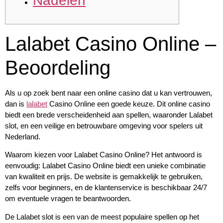
Nadelen
Lalabet Casino Online –
Beoordeling
Als u op zoek bent naar een online casino dat u kan vertrouwen,
dan is
lalabet
Casino Online een goede keuze. Dit online casino
biedt een brede verscheidenheid aan spellen, waaronder Lalabet
slot, en een veilige en betrouwbare omgeving voor spelers uit
Nederland.
Waarom kiezen voor Lalabet Casino Online? Het antwoord is
eenvoudig: Lalabet Casino Online biedt een unieke combinatie
van kwaliteit en prijs. De website is gemakkelijk te gebruiken,
zelfs voor beginners, en de klantenservice is beschikbaar 24/7
om eventuele vragen te beantwoorden.
De Lalabet slot is een van de meest populaire spellen op het