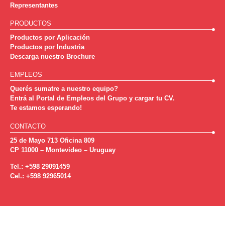
Representantes
PRODUCTOS
Productos por Aplicación
Productos por Industria
Descarga nuestro Brochure
EMPLEOS
Querés sumatre a nuestro equipo?
Entrá al Portal de Empleos del Grupo y cargar tu CV.
Te estamos esperando!
CONTACTO
25 de Mayo 713 Oficina 809
CP 11000 – Montevideo – Uruguay
Tel.: +598 29091459
Cel.: +598 92965014