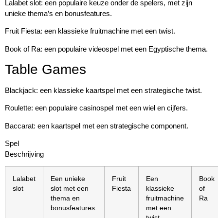
Lalabet slot: een populaire keuze onder de spelers, met zijn
unieke thema’s en bonusfeatures.
Fruit Fiesta: een klassieke fruitmachine met een twist.
Book of Ra: een populaire videospel met een Egyptische thema.
Table Games
Blackjack: een klassieke kaartspel met een strategische twist.
Roulette: een populaire casinospel met een wiel en cijfers.
Baccarat: een kaartspel met een strategische component.
Spel
Beschrijving
Lalabet
Een unieke
Fruit
Een
Book
slot
slot met een
Fiesta
klassieke
of
thema en
fruitmachine
Ra
bonusfeatures.
met een
twist.