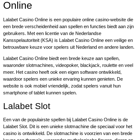
Online
Lalabet Casino Online is een populaire online casino-website die
een brede verscheidenheid aan spellen en functies biedt aan zijn
gebruikers. Met een licentie van de Nederlandse
Kansspelautoriteit (KSA) is Lalabet Casino Online een veilige en
betrouwbare keuze voor spelers uit Nederland en andere landen.
Lalabet Casino Online biedt een brede keuze aan spellen,
waaronder slotmachines, videopoker, blackjack, roulette en veel
meer. Het casino heeft ook een eigen software ontwikkeld,
waardoor spelers een unieke ervaring kunnen genieten. De
website is ook mobiel vriendelijk, zodat spelers vanuit hun
smartphone of tablet kunnen spelen.
Lalabet Slot
Een van de populairste spellen bij Lalabet Casino Online is de
Lalabet Slot. Dit is een unieke slotmachine die speciaal voor het
casino is ontwikkeld. De slotmachine is voorzien van een brede