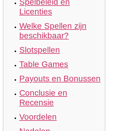
Spelbeleid en
Licenties
Welke Spellen zijn
beschikbaar?
Slotspellen
Table Games
Payouts en Bonussen
Conclusie en
Recensie
Voordelen