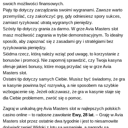
swoich możliwości finansowych.
Piąty tip dotyczy zarządzania swoimi wygranami. Zawsze warto
przemyślać, czy zakończyć grę, gdy odniesiesz spory sukces,
zamiast ryzykować utratą wygranych pieniędzy.
Szósty tip dotyczy grania za darmo. W grze Avia Masters slot
masz możliwość zagrania w trybie demonstracyjnym. To idealny
sposób, aby zapoznać się z zasadami gry i stratégiami bez
ryzykowania pieniędzy.
Siódma rzecz, którą należy wziąć pod uwagę, to korzystanie z
bonusów i promocji. Nie zapomnij sprawdzić, czy Twoja kasyna
oferuje jakieś bonusy, które mogą przydać się w grze Avia
Masters slot.
Ostatni tip dotyczy samych Ciebie. Musisz być świadomy, że gra
w kasynie powinna być rozrywką, a nie sposobem na szybkie
wzbogacenie się. Jeżeli odczuwasz, że gra w kasynie staje się
dla Ciebie problemem, zwróć się o pomoc.
Zagraj w unikalną grę Avia Masters slot w najlepszych polskich
casino online – to radosne zawołanie
Ewy, 28 lat
. – Graję w Avia
Masters slot przez ostatnie dwa tygodnie i jest to niesamowite
doświadczenie! Widoki z lotu są wspaniałe, a nagrody są