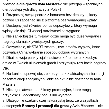
promocje dla graczy Avia Masters
? Nie przegap wspanialych
ofert dostepnych dla graczy z Polski!
1. Rozpocznij swoja podroz z bonusem bez depozytu, ktory
pozwoli Ci zapoznac sie z platforma bez wymaganej wplaty.
2. Dostepny jest równiez bonus depozytowy, ktory wymaga
wplaty, ale daje Ci wiecej mozliwosci na wygrane.
3. Nie zaniedbaj tez turniejow, gdzie moga byc duze wygrane i
nagrody dla najaktywniejszych graczy.
4. Oczywiscie, nieSTART zmarnuj tzw. progów wyplaty, które
pozwalają Ci na wybranie sposobu odbioru wygranych.
5. Dbaj o swoje punkty lojalnosciowe, które mozesz zdobyc
grając w Twoich ulubionych grach i otrzymuj w rezultacie nagrody
VIP.
6. Na koniec, upewnij sie, ze korzystasz z aktualnych informacji
na temat akcji specjalnych, jakie sa aktualnie dostepne w Avia
Masters.
7. Niczegoslatwne sa też kody promocyjne, ktore mogą
przyniesc Ci dodatkowy bonus lub wygrana.
8. Dlatego nie czekaj dluzej i skorzystaj teraz ze wszystkich
dostepnych
Bonusy i promocji dla graczy Avia Masters
– nie