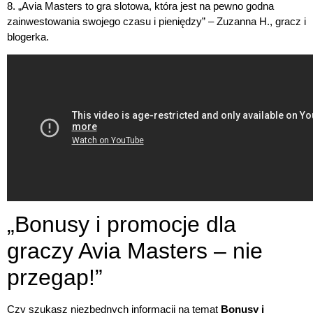
8. „Avia Masters to gra slotowa, która jest na pewno godna
zainwestowania swojego czasu i pieniędzy” – Zuzanna H., gracz i
blogerka.
„Bonusy i promocje dla
graczy Avia Masters – nie
przegap!”
Czy szukasz niezbednych informacji na temat
Bonusy i