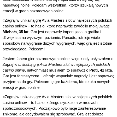
naprawdę hojne. Polecam wszystkim, którzy szukają nowych
emocji w grach hazardowych online.
«Zagraj w unikalną grę Avia Masters slot w najlepszych polskich
casino online» – to hasło, które naprawdę zwróciło moją uwagę
Michała, 35 lat
. Gra jest naprawdę imponująca, a grafika i
dźwięki są na wyższym poziomie. Ponadto, istnieje wiele
sposobów na wygranie dużych wygranych, więc gra jest istotnie
przyciągająca. Polecam!
Jestem fanem gier hazardowych online, więc kiedy usłyszałem o
Zagraj w unikalną grę Avia Masters slot w najlepszych polskich
casino online
, natychmiast musiałem to sprawdzić
Piotr, 42 lata
.
Gra jest fantastyczna – oferuje wspaniałe nagrody i jest naprawdę
przyjemna do gry. Polecam tę grę każdemu, kto szuka nowych
emocji w grach online.
«Zagraj w unikalną grę Avia Masters slot w najlepszych polskich
casino online» – to hasło, którego słyszałem w mediach
społecznościowych. Początkowo było moje zainteresowanie
znikome, ale decydowałem się spróbować. Gra jest dobrze