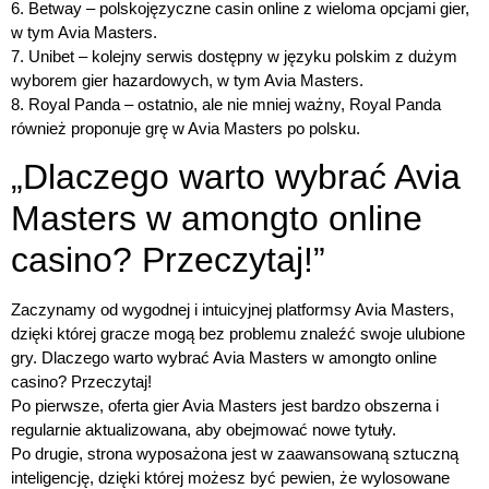
6. Betway – polskojęzyczne casin online z wieloma opcjami gier,
w tym Avia Masters.
7. Unibet – kolejny serwis dostępny w języku polskim z dużym
wyborem gier hazardowych, w tym Avia Masters.
8. Royal Panda – ostatnio, ale nie mniej ważny, Royal Panda
również proponuje grę w Avia Masters po polsku.
„Dlaczego warto wybrać Avia
Masters w amongto online
casino? Przeczytaj!”
Zaczynamy od wygodnej i intuicyjnej platformsy Avia Masters,
dzięki której gracze mogą bez problemu znaleźć swoje ulubione
gry. Dlaczego warto wybrać Avia Masters w amongto online
casino? Przeczytaj!
Po pierwsze, oferta gier Avia Masters jest bardzo obszerna i
regularnie aktualizowana, aby obejmować nowe tytuły.
Po drugie, strona wyposażona jest w zaawansowaną sztuczną
inteligencję, dzięki której możesz być pewien, że wylosowane