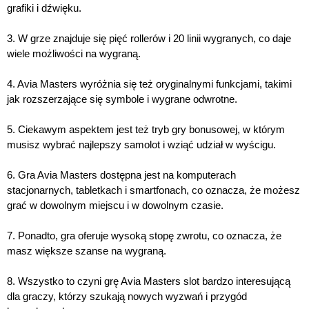
grafiki i dźwięku.
3. W grze znajduje się pięć rollerów i 20 linii wygranych, co daje
wiele możliwości na wygraną.
4. Avia Masters wyróżnia się też oryginalnymi funkcjami, takimi
jak rozszerzające się symbole i wygrane odwrotne.
5. Ciekawym aspektem jest też tryb gry bonusowej, w którym
musisz wybrać najlepszy samolot i wziąć udział w wyścigu.
6. Gra Avia Masters dostępna jest na komputerach
stacjonarnych, tabletkach i smartfonach, co oznacza, że możesz
grać w dowolnym miejscu i w dowolnym czasie.
7. Ponadto, gra oferuje wysoką stopę zwrotu, co oznacza, że
masz większe szanse na wygraną.
8. Wszystko to czyni grę Avia Masters slot bardzo interesującą
dla graczy, którzy szukają nowych wyzwań i przygód