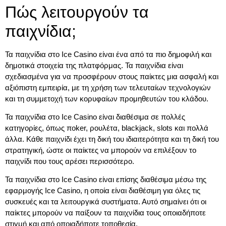
Πώς λειτουργούν τα
παιχνίδια;
Τα παιχνίδια στο Ice Casino είναι ένα από τα πιο δημοφιλή και
δημοτικά στοιχεία της πλατφόρμας. Τα παιχνίδια είναι
σχεδιασμένα για να προσφέρουν στους παίκτες μια ασφαλή και
αξιόπιστη εμπειρία, με τη χρήση των τελευταίων τεχνολογιών
και τη συμμετοχή των κορυφαίων προμηθευτών του κλάδου.
Τα παιχνίδια στο Ice Casino είναι διαθέσιμα σε πολλές
κατηγορίες, όπως πoker, ρουλέτα, blackjack, slots και πολλά
άλλα. Κάθε παιχνίδι έχει τη δική του ιδιαιτερότητα και τη δική του
στρατηγική, ώστε οι παίκτες να μπορούν να επιλέξουν το
παιχνίδι που τους αρέσει περισσότερο.
Τα παιχνίδια στο Ice Casino είναι επίσης διαθέσιμα μέσω της
εφαρμογής Ice Casino, η οποία είναι διαθέσιμη για όλες τις
συσκευές και τα λειτουργικά συστήματα. Αυτό σημαίνει ότι οι
παίκτες μπορούν να παίξουν τα παιχνίδια τους οποιαδήποτε
στιγμή και από οποιαδήποτε τοποθεσία.