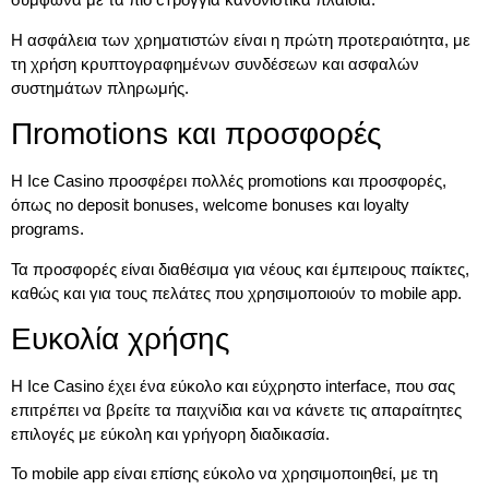
Η ασφάλεια των χρηματιστών είναι η πρώτη προτεραιότητα, με
τη χρήση κρυπτογραφημένων συνδέσεων και ασφαλών
συστημάτων πληρωμής.
Πromotions και προσφορές
Η Ice Casino προσφέρει πολλές promotions και προσφορές,
όπως no deposit bonuses, welcome bonuses και loyalty
programs.
Τα προσφορές είναι διαθέσιμα για νέους και έμπειρους παίκτες,
καθώς και για τους πελάτες που χρησιμοποιούν το mobile app.
Ευκολία χρήσης
Η Ice Casino έχει ένα εύκολο και εύχρηστο interface, που σας
επιτρέπει να βρείτε τα παιχνίδια και να κάνετε τις απαραίτητες
επιλογές με εύκολη και γρήγορη διαδικασία.
Το mobile app είναι επίσης εύκολο να χρησιμοποιηθεί, με τη