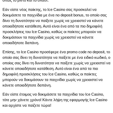
όπως το βίντο και το σλάοτ.
Εάν είστε νέος παίκτης, το Ice Casino σας προσκαλεί να
δοκιμάσετε τα παιχνίδια με ένα no deposit bonus, το οποίο σας
δίνει τη δυνατότητα να παίξετε χωρίς να χρειαστεί να κάνετε
οποιαδήποτε κατάθεση. Αυτό είναι ένα από τα πιο δημοφιλή
προσκλήσεις του Ice Casino, καθώς οι παίκτες μπορούν να
δοκιμάσουν τα παιχνίδια χωρίς να χρειαστεί να κάνετε
οποιαδήποτε δαπάνη.
Επίσης, το Ice Casino προσέφερε ένα promo code no deposit, το
οποίο σας δίνει τη δυνατότητα να παίξετε με ένα ειδικό κωδικό, ο
οποίος σας δίνει τη δυνατότητα να παίξετε χωρίς να χρειαστεί να
κάνετε οποιαδήποτε κατάθεση. Αυτό είναι ένα από τα πιο
δημοφιλή προσκλήσεις του Ice Casino, καθώς οι παίκτες
μπορούν να δοκιμάσουν τα παιχνίδια χωρίς να χρειαστεί να
κάνετε οποιαδήποτε δαπάνη.
Εάν είστε έτοιμος να δοκιμάσετε τα παιχνίδια του Ice Casino,
τότε μην χάνετε χρόνο! Κάντε λήψη της εφαρμογής Ice Casino
και αρχίστε να παίζετε τώρα!