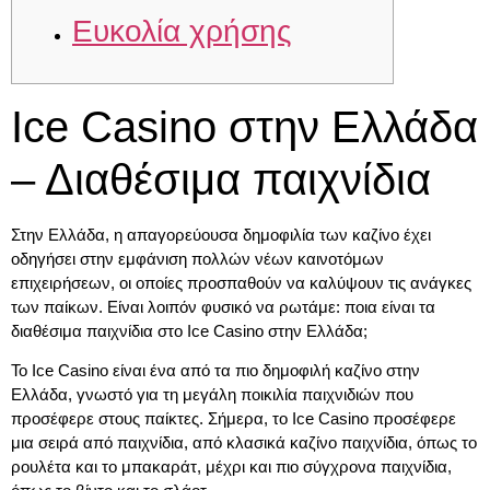
Ευκολία χρήσης
Ice Casino στην Ελλάδα
– Διαθέσιμα παιχνίδια
Στην Ελλάδα, η απαγορεύουσα δημοφιλία των καζίνο έχει
οδηγήσει στην εμφάνιση πολλών νέων καινοτόμων
επιχειρήσεων, οι οποίες προσπαθούν να καλύψουν τις ανάγκες
των παίκων. Είναι λοιπόν φυσικό να ρωτάμε: ποια είναι τα
διαθέσιμα παιχνίδια στο Ice Casino στην Ελλάδα;
Το Ice Casino είναι ένα από τα πιο δημοφιλή καζίνο στην
Ελλάδα, γνωστό για τη μεγάλη ποικιλία παιχνιδιών που
προσέφερε στους παίκτες. Σήμερα, το Ice Casino προσέφερε
μια σειρά από παιχνίδια, από κλασικά καζίνο παιχνίδια, όπως το
ρουλέτα και το μπακαράτ, μέχρι και πιο σύγχρονα παιχνίδια,