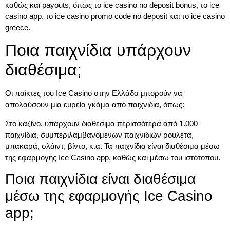
καθώς και payouts, όπως το ice casino no deposit bonus, το ice
casino app, το ice casino promo code no deposit και το ice casino
greece.
Ποια παιχνίδια υπάρχουν
διαθέσιμα;
Οι παίκτες του Ice Casino στην Ελλάδα μπορούν να
απολαύσουν μια ευρεία γκάμα από παιχνίδια, όπως:
Στο καζίνο, υπάρχουν διαθέσιμα περισσότερα από 1.000
παιχνίδια, συμπεριλαμβανομένων παιχνιδιών ρουλέτα,
μπακαρά, σλάιντ, βίντο, κ.α. Τα παιχνίδια είναι διαθέσιμα μέσω
της εφαρμογής Ice Casino app, καθώς και μέσω του ιστότοπου.
Ποια παιχνίδια είναι διαθέσιμα
μέσω της εφαρμογής Ice Casino
app;