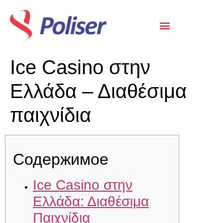
Ice Casino στην
Ελλάδα – Διαθέσιμα
παιχνίδια
Содержимое
Ice Casino στην
Ελλάδα: Διαθέσιμα
Παιχνίδια