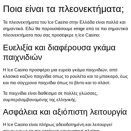
Ποια είναι τα πλεονεκτήματα;
Τα πλεονεκτήματα του Ice Casino στην Ελλάδα είναι πολλά και
σημαντικά. Εδώ θα παρουσιάσουμε einige από τα πιο σημαντικά
πλεονεκτήματα που σας προσέφερε η Ice Casino:
Ευελιξία και διαφέρουσα γκάμα
παιχνιδιών
Η Ice Casino προσφέρει μια ευρεία γκάμα παιχνιδιών, από
κλασικά καζίνο παιχνίδια όπως το ρουλέτα και το μπακαρά, έως
και πιο σύγχρονα παιχνίδια όπως το βίντο και το σλάοτ.
Τα παιχνίδια είναι διαθέσιμα σε πολλές γλώσσες,
συμπεριλαμβανομένης της ελληνικής.
Ασφάλεια και αξιόπιστη λειτουργία
Η Ice Casino είναι πλήρως αδειοδοτημένη και λειτουργεί
σύμφωνα με τα πιο стрόγγια κανονιστικά πλαίσια.