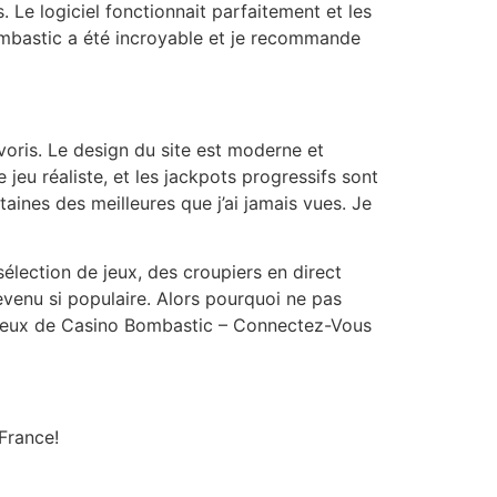
 Le logiciel fonctionnait parfaitement et les
Bombastic a été incroyable et je recommande
voris. Le design du site est moderne et
 jeu réaliste, et les jackpots progressifs sont
ines des meilleures que j’ai jamais vues. Je
élection de jeux, des croupiers en direct
evenu si populaire. Alors pourquoi ne pas
 Jeux de Casino Bombastic – Connectez-Vous
 France!