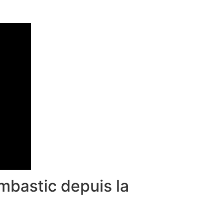
mbastic depuis la