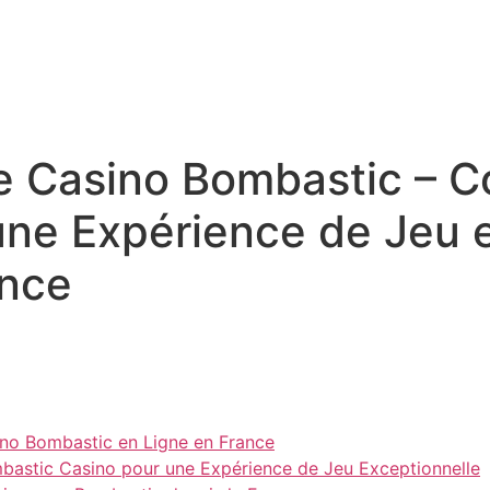
e Casino Bombastic – 
une Expérience de Jeu 
ance
ino Bombastic en Ligne en France
bastic Casino pour une Expérience de Jeu Exceptionnelle