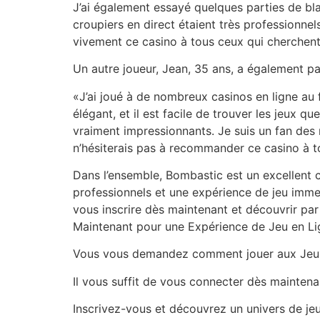
J’ai également essayé quelques parties de bla
croupiers en direct étaient très professionn
vivement ce casino à tous ceux qui cherchent
Un autre joueur, Jean, 35 ans, a également p
«J’ai joué à de nombreux casinos en ligne au 
élégant, et il est facile de trouver les jeux q
vraiment impressionnants. Je suis un fan des 
n’hésiterais pas à recommander ce casino à 
Dans l’ensemble, Bombastic est un excellent c
professionnels et une expérience de jeu immer
vous inscrire dès maintenant et découvrir p
Maintenant pour une Expérience de Jeu en Lig
Vous vous demandez comment jouer aux Jeu
Il vous suffit de vous connecter dès maintena
Inscrivez-vous et découvrez un univers de jeu