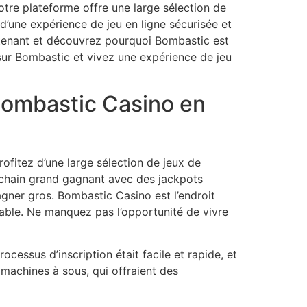
Notre plateforme offre une large sélection de
 d’une expérience de jeu en ligne sécurisée et
intenant et découvrez pourquoi Bombastic est
 sur Bombastic et vivez une expérience de jeu
Bombastic Casino en
fitez d’une large sélection de jeux de
rochain grand gagnant avec des jackpots
ner gros. Bombastic Casino est l’endroit
table. Ne manquez pas l’opportunité de vivre
ocessus d’inscription était facile et rapide, et
s machines à sous, qui offraient des