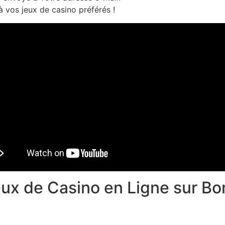
 vos jeux de casino préférés !
ux de Casino en Ligne sur Bo