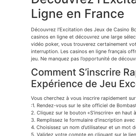
Ligne en France
Découvrez l’Excitation des Jeux de Casino Bo
casinos en ligne et découvrez une large séle
vidéo poker, vous trouverez certainement votr
interruption. Les casinos en ligne français o
jeu. Ne manquez pas l’opportunité de découvri
Comment S’inscrire Ra
Expérience de Jeu Exc
Vous cherchez à vous inscrire rapidement sur
:1. Rendez-vous sur le site officiel de Bombas
2. Cliquez sur le bouton «S’inscrire» en haut à
3. Remplissez le formulaire d’inscription avec
4. Choisissez un nom d’utilisateur et un mot d
5. Validez votre compte en cliquant sur le lie