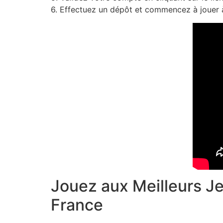
6. Effectuez un dépôt et commencez à jouer à
Jouez aux Meilleurs Je
France