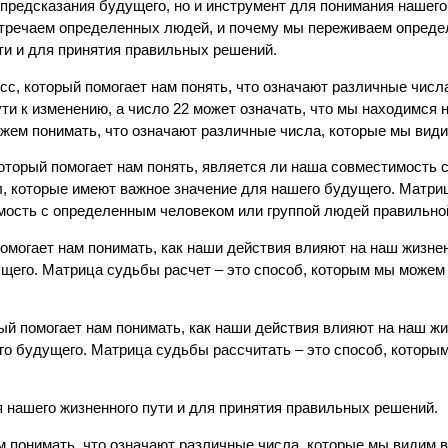
предсказания будущего, но и инструмент для понимания нашего
тречаем определенных людей, и почему мы переживаем опреде
ти и для принятия правильных решений.
с, который помогает нам понять, что означают различные числ
ути к изменению, а число 22 может означать, что мы находимся 
жем понимать, что означают различные числа, которые мы види
оторый помогает нам понять, является ли наша совместимость
, которые имеют важное значение для нашего будущего. Матри
мость с определенным человеком или группой людей правильно
помогает нам понимать, как наши действия влияют на наш жизне
щего. Матрица судьбы расчет – это способ, которым мы можем 
рый помогает нам понимать, как наши действия влияют на наш ж
го будущего. Матрица судьбы рассчитать – это способ, которы
 нашего жизненного пути и для принятия правильных решений.
 понимать, что означают различные числа, которые мы видим в