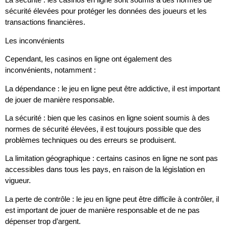
sécurité élevées pour protéger les données des joueurs et les
transactions financières.
Les inconvénients
Cependant, les casinos en ligne ont également des
inconvénients, notamment :
La dépendance : le jeu en ligne peut être addictive, il est important
de jouer de manière responsable.
La sécurité : bien que les casinos en ligne soient soumis à des
normes de sécurité élevées, il est toujours possible que des
problèmes techniques ou des erreurs se produisent.
La limitation géographique : certains casinos en ligne ne sont pas
accessibles dans tous les pays, en raison de la législation en
vigueur.
La perte de contrôle : le jeu en ligne peut être difficile à contrôler, il
est important de jouer de manière responsable et de ne pas
dépenser trop d’argent.