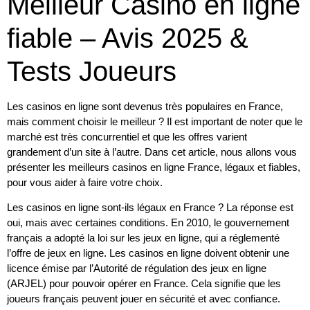
Meilleur Casino en ligne
fiable – Avis 2025 &
Tests Joueurs
Les casinos en ligne sont devenus très populaires en France,
mais comment choisir le meilleur ? Il est important de noter que le
marché est très concurrentiel et que les offres varient
grandement d’un site à l’autre. Dans cet article, nous allons vous
présenter les meilleurs casinos en ligne France, légaux et fiables,
pour vous aider à faire votre choix.
Les casinos en ligne sont-ils légaux en France ? La réponse est
oui, mais avec certaines conditions. En 2010, le gouvernement
français a adopté la loi sur les jeux en ligne, qui a réglementé
l’offre de jeux en ligne. Les casinos en ligne doivent obtenir une
licence émise par l’Autorité de régulation des jeux en ligne
(ARJEL) pour pouvoir opérer en France. Cela signifie que les
joueurs français peuvent jouer en sécurité et avec confiance.