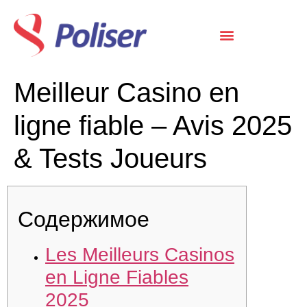
Meilleur Casino en
ligne fiable – Avis 2025
& Tests Joueurs
Содержимое
Les Meilleurs Casinos
en Ligne Fiables
2025