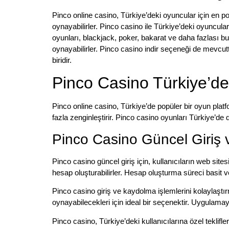
Pinco online casino, Türkiye’deki oyuncular için en p
oynayabilirler. Pinco casino ile Türkiye’deki oyuncular
oyunları, blackjack, poker, bakarat ve daha fazlası b
oynayabilirler. Pinco casino indir seçeneği de mevcut
biridir.
Pinco Casino Türkiye’d
Pinco online casino, Türkiye’de popüler bir oyun plat
fazla zenginleştirir. Pinco casino oyunları Türkiye’de d
Pinco Casino Güncel Giriş 
Pinco casino güncel giriş için, kullanıcıların web site
hesap oluşturabilirler. Hesap oluşturma süreci basit ve h
Pinco casino giriş ve kaydolma işlemlerini kolaylaşt
oynayabilecekleri için ideal bir seçenektir. Uygulama
Pinco casino, Türkiye’deki kullanıcılarına özel teklifl