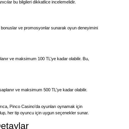
ıcılar bu bilgileri dikkatlice incelemelidir.
tli bonuslar ve promosyonlar sunarak oyun deneyimini
lanır ve maksimum 100 TL’ye kadar olabilir. Bu,
esaplanır ve maksimum 500 TL’ye kadar olabilir.
 Ayrıca, Pinco Casino’da oyunları oynamak için
p olup, her tip oyuncu için uygun seçenekler sunar.
etaylar