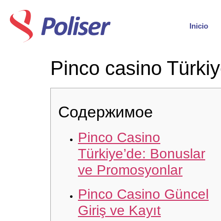
Inicio
Pinco casino Türki
Содержимое
Pinco Casino
Türkiye’de: Bonuslar
ve Promosyonlar
Pinco Casino Güncel
Giriş ve Kayıt