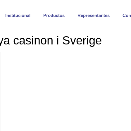
Institucional
Productos
Representantes
Con
ya casinon i Sverige