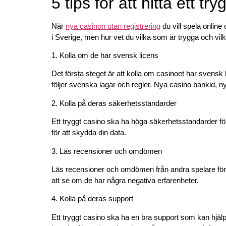
5 tips för att hitta ett tr
När
nya casinon utan registrering
du vill spela online
i Sverige, men hur vet du vilka som är trygga och vilka 
1. Kolla om de har svensk licens
Det första steget är att kolla om casinoet har svensk 
följer svenska lagar och regler. Nya casino bankid, 
2. Kolla på deras säkerhetsstandarder
Ett tryggt casino ska ha höga säkerhetsstandarder fö
för att skydda din data.
3. Läs recensioner och omdömen
Läs recensioner och omdömen från andra spelare för at
att se om de har några negativa erfarenheter.
4. Kolla på deras support
Ett tryggt casino ska ha en bra support som kan hjälp