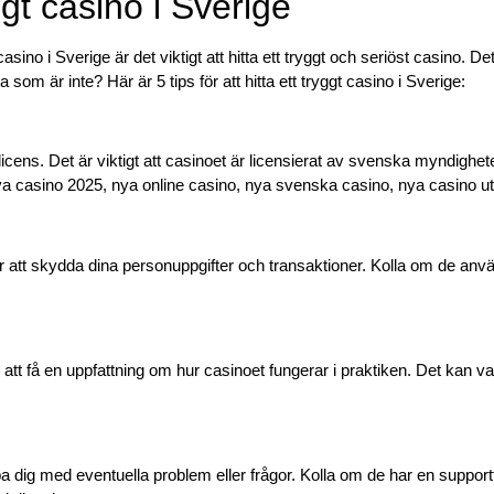
yggt casino i Sverige
 casino i Sverige är det viktigt att hitta ett tryggt och seriöst casino
som är inte? Här är 5 tips för att hitta ett tryggt casino i Sverige:
licens. Det är viktigt att casinoet är licensierat av svenska myndighet
nya casino 2025, nya online casino, nya svenska casino, nya casino u
r att skydda dina personuppgifter och transaktioner. Kolla om de anv
t få en uppfattning om hur casinoet fungerar i praktiken. Det kan va
a dig med eventuella problem eller frågor. Kolla om de har en support