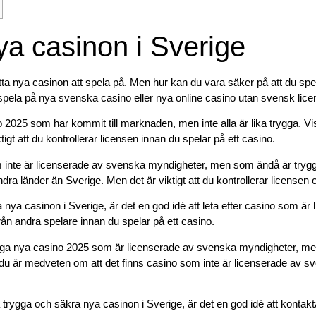
ya casinon i Sverige
hitta nya casinon att spela på. Men hur kan du vara säker på att du spel
 spela på nya svenska casino eller nya online casino utan svensk lice
ino 2025 som har kommit till marknaden, men inte alla är lika trygga.
tigt att du kontrollerar licensen innan du spelar på ett casino.
som inte är licenserade av svenska myndigheter, men som ändå är trygga
ra länder än Sverige. Men det är viktigt att du kontrollerar licensen
 nya casinon i Sverige, är det en god idé att leta efter casino som ä
rån andra spelare innan du spelar på ett casino.
ånga nya casino 2025 som är licenserade av svenska myndigheter, men d
att du är medveten om att det finns casino som inte är licenserade av
rygga och säkra nya casinon i Sverige, är det en god idé att kontakta os