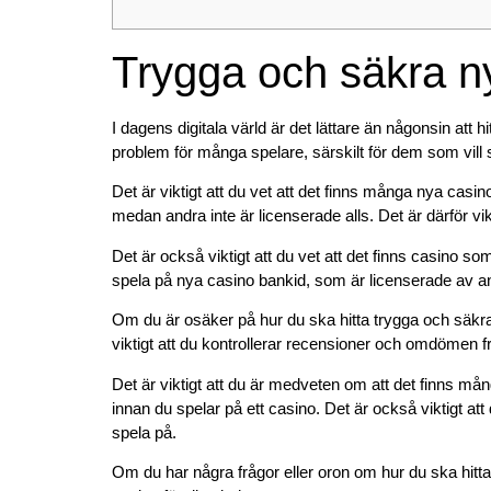
Trygga och säkra n
I dagens digitala värld är det lättare än någonsin att 
problem för många spelare, särskilt för dem som vill
Det är viktigt att du vet att det finns många nya cas
medan andra inte är licenserade alls. Det är därför vik
Det är också viktigt att du vet att det finns casino 
spela på nya casino bankid, som är licenserade av and
Om du är osäker på hur du ska hitta trygga och säkra
viktigt att du kontrollerar recensioner och omdömen f
Det är viktigt att du är medveten om att det finns m
innan du spelar på ett casino. Det är också viktigt 
spela på.
Om du har några frågor eller oron om hur du ska hitta t